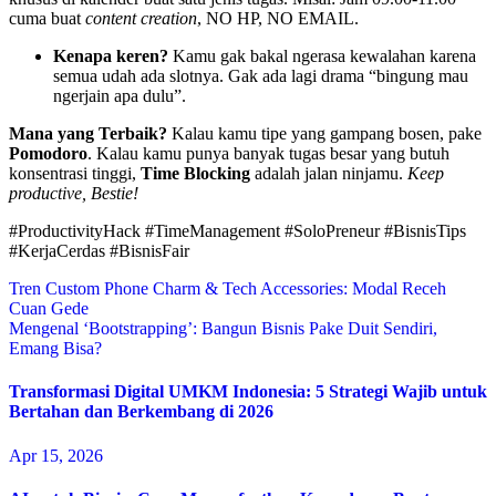
cuma buat
content creation
, NO HP, NO EMAIL.
Kenapa keren?
Kamu gak bakal ngerasa kewalahan karena
semua udah ada slotnya. Gak ada lagi drama “bingung mau
ngerjain apa dulu”.
Mana yang Terbaik?
Kalau kamu tipe yang gampang bosen, pake
Pomodoro
. Kalau kamu punya banyak tugas besar yang butuh
konsentrasi tinggi,
Time Blocking
adalah jalan ninjamu.
Keep
productive, Bestie!
#ProductivityHack #TimeManagement #SoloPreneur #BisnisTips
#KerjaCerdas #BisnisFair
Navigasi
Tren Custom Phone Charm & Tech Accessories: Modal Receh
Cuan Gede
pos
Mengenal ‘Bootstrapping’: Bangun Bisnis Pake Duit Sendiri,
Emang Bisa?
Transformasi Digital UMKM Indonesia: 5 Strategi Wajib untuk
Bertahan dan Berkembang di 2026
Apr 15, 2026