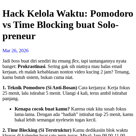
Hack Kelola Waktu: Pomodoro
vs Time Blocking buat Solo-
preneur
Mar 26, 2026
Jadi
boss
buat diri sendiri itu emang
flex
, tapi tantangannya nyata
banget:
Prokrastinasi
. Sering gak sih niatnya mau balas email
kerjaan, eh malah kebablasan nonton video kucing 2 jam? Tenang,
kamu butuh sistem, bukan cuma niat.
1. Teknik Pomodoro (Si Anti-Bosan)
Cara kerjanya: Kerja fokus
25 menit, lalu istirahat 5 menit. Ulangi 4 kali, terus ambil istirahat
panjang.
Kenapa cocok buat kamu?
Karena otak kita susah fokus
lama-lama. Dengan ada “hadiah” istirahat tiap 25 menit, kamu
bakal lebih semangat nyelesein tugas kecil.
2. Time Blocking (Si Terstruktur)
Kamu dedikasiin blok waktu
khusus di kalender buat satu jenis tugas. Misal: Jam 09.00-11.00