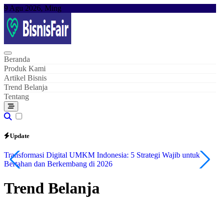
Skip
9 Agu 2026, Ming
to
content
Beranda
Produk Kami
Artikel Bisnis
Trend Belanja
Tentang
Update
Transformasi Digital UMKM Indonesia: 5 Strategi Wajib untuk
A
Bertahan dan Berkembang di 2026
Trend Belanja