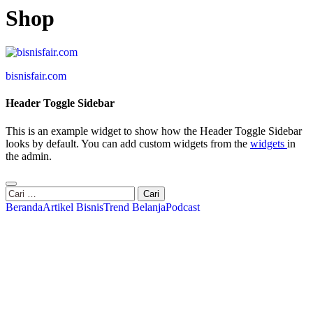
Shop
bisnisfair.com
Header Toggle Sidebar
This is an example widget to show how the Header Toggle Sidebar
looks by default. You can add custom widgets from the
widgets
in
the admin.
Cari
untuk:
Beranda
Artikel Bisnis
Trend Belanja
Podcast